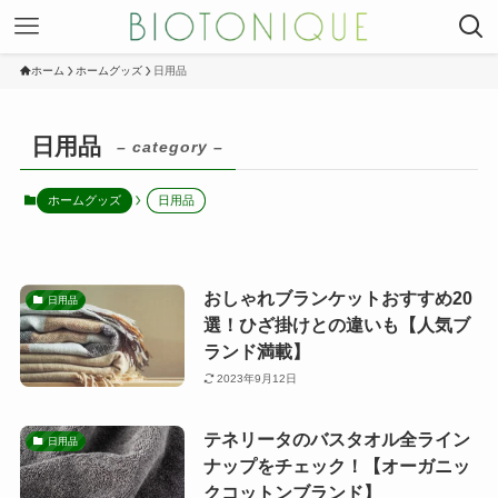
ホーム
ホームグッズ
日用品
日用品
– category –
ホームグッズ
日用品
おしゃれブランケットおすすめ20
日用品
選！ひざ掛けとの違いも【人気ブ
ランド満載】
2023年9月12日
テネリータのバスタオル全ライン
日用品
ナップをチェック！【オーガニッ
クコットンブランド】