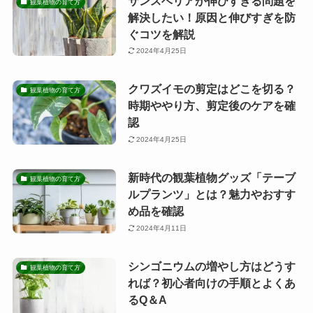
サンスベリアが伸びすぎる問題を
観葉植物の育て方
解決したい！原因と伸びすぎを防
ぐコツを解説
2024年4月25日
クワズイモの剪定はどこを切る？
観葉植物の育て方
時期ややり方、剪定後のケアを確
認
2024年4月25日
新時代の観葉植物グッズ「テーブ
観葉植物の育て方
ルプランツ」とは？魅力やおすす
め品を確認
2024年4月11日
シンゴニウムの増やし方はどうす
観葉植物の育て方
れば？初心者向けの手順とよくあ
るQ＆A