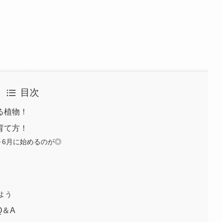
目次
る植物！
育て方！
～6月に始めるのが◎
よう
Q＆A