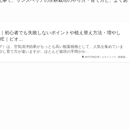
記事で、サンスベリアの水耕栽培のやり方・育て方と、よくあ
方｜初心者でも失敗しないポイントや植え替え方法・増やし
IQUE｜ビオ…
ア）は、空気清浄効果がもっとも高い観葉植物として、人気を集めていま
少し育て方が違いますが、ほとんど栽培の手間がか…
BIOTONIQUE｜ビオトニーク（観葉植…