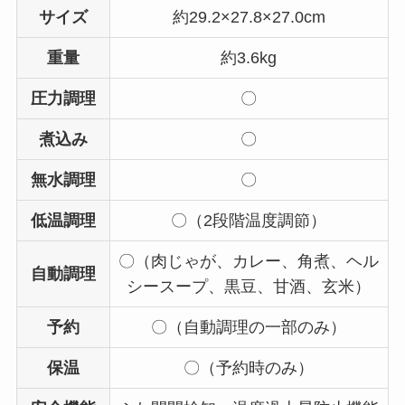
サイズ
約29.2×27.8×27.0cm
重量
約3.6kg
圧力調理
〇
煮込み
〇
無水調理
〇
低温調理
〇（2段階温度調節）
〇（肉じゃが、カレー、角煮、ヘル
自動調理
シースープ、黒豆、甘酒、玄米）
予約
〇（自動調理の一部のみ）
保温
〇（予約時のみ）