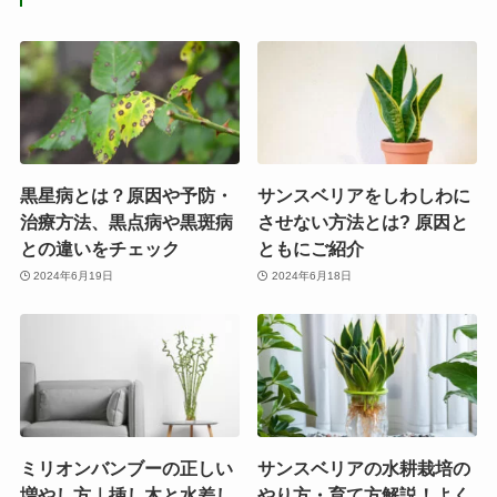
黒星病とは？原因や予防・
サンスベリアをしわしわに
治療方法、黒点病や黒斑病
させない方法とは? 原因と
との違いをチェック
ともにご紹介
2024年6月19日
2024年6月18日
ミリオンバンブーの正しい
サンスベリアの水耕栽培の
増やし方｜挿し木と水差し
やり方・育て方解説！よく