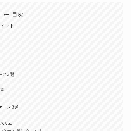
目次
ポイント
ース3選
本革
ケース3選
 スリム
ケース 箱型 クオイオ