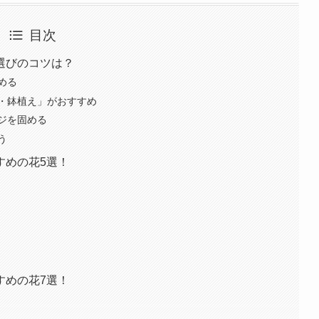
目次
選びのコツは？
める
・鉢植え」がおすすめ
ジを固める
う
すめの花5選！
すめの花7選！