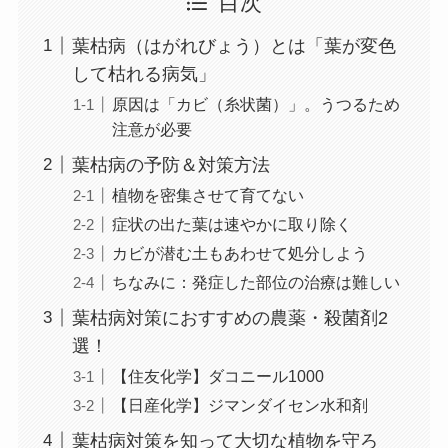
目次
葉枯病（はがれびょう）とは「葉が変色
して枯れる病気」
原因は「カビ（糸状菌）」。うつるため
注意が必要
葉枯病の予防＆対策方法
植物を密集させて育てない
症状の出た葉は速やかに取り除く
カビが潜む土もあわせて処分しよう
ちなみに：発症した部位の治療は難しい
葉枯病対策におすすめの農薬・殺菌剤2
選！
【住友化学】ダコニール1000
【日産化学】ジマンダイセン水和剤
葉枯病対策を知って大切な植物を守ろ