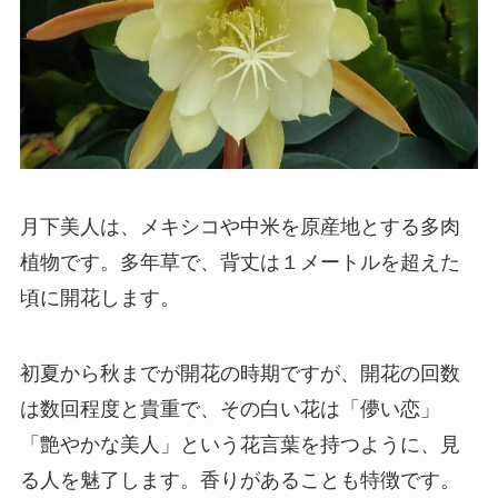
月下美人は、
メキシコや中米を原産地とする多肉
植物
です。多年草で、背丈は１メートルを超えた
頃に開花します。
初夏から秋までが開花の時期ですが、開花の回数
は数回程度と貴重で、その白い花は「儚い恋」
「艶やかな美人」という花言葉を持つように、見
る人を魅了します。
香りがあることも特徴
です。