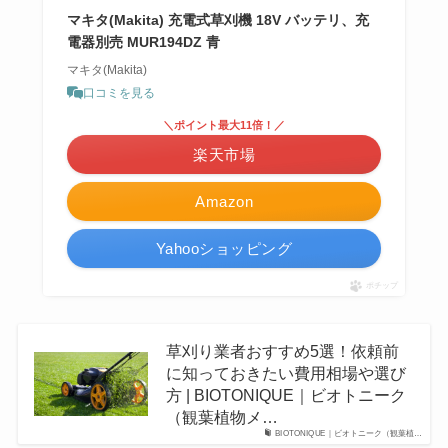
マキタ(Makita) 充電式草刈機 18V バッテリ、充
電器別売 MUR194DZ 青
マキタ(Makita)
口コミを見る
＼ポイント最大11倍！／
楽天市場
Amazon
Yahooショッピング
ポチップ
草刈り業者おすすめ5選！依頼前
に知っておきたい費用相場や選び
方 | BIOTONIQUE｜ビオトニーク
（観葉植物メ…
BIOTONIQUE｜ビオトニーク（観葉植…