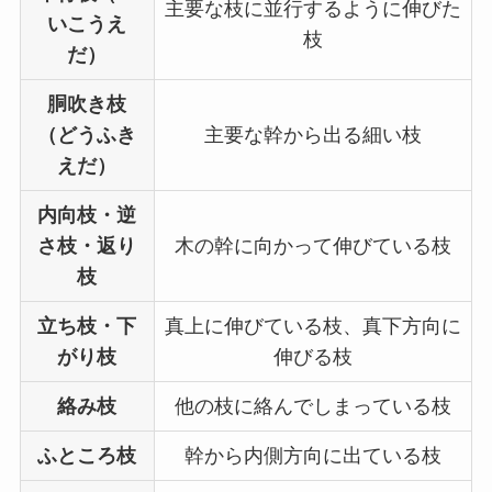
主要な枝に並行するように伸びた
いこうえ
枝
だ）
胴吹き枝
（どうふき
主要な幹から出る細い枝
えだ）
内向枝・逆
さ枝・返り
木の幹に向かって伸びている枝
枝
立ち枝・下
真上に伸びている枝、真下方向に
がり枝
伸びる枝
絡み枝
他の枝に絡んでしまっている枝
ふところ枝
幹から内側方向に出ている枝